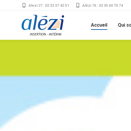
Alezi 27 : 02 32 37 42 51
Alézi 76 : 02 35 60 70 74
Accueil
Qui s