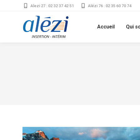
Alezi 27 : 02 32 37 42 51
Alézi 76 : 02 35 60 70 74
Accueil
Qui s